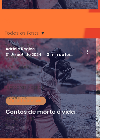
Contos de morte e vida
Blog
Todos os Posts
Todos os Posts
Adriele Regine
31 de out. de 2024
3 min de leitura
'Sem Cortes'
'Desatando nós'
BRILHA!
Escritoras Negras
Resenhas
'Desatando nós'
Livros
Contos de morte e vida
Memória das
Águas