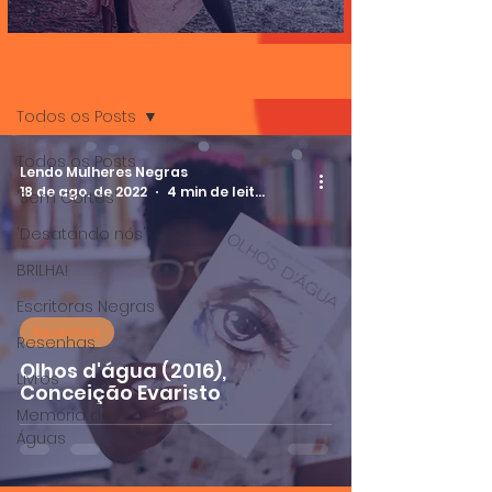
Contos de morte e vida
Blog
Todos os Posts
Todos os Posts
Lendo Mulheres Negras
18 de ago. de 2022
4 min de leitura
'Sem Cortes'
'Desatando nós'
BRILHA!
Escritoras Negras
Resenhas
Resenhas
Olhos d'água (2016),
Livros
Conceição Evaristo
Memória das
Águas