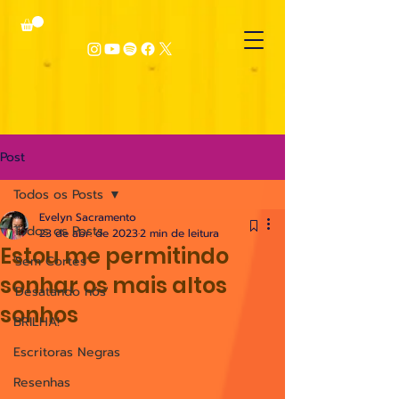
Post
Todos os Posts
Evelyn Sacramento
Todos os Posts
23 de abr. de 2023
2 min de leitura
Estou me permitindo
'Sem Cortes'
sonhar os mais altos
'Desatando nós'
sonhos
BRILHA!
Escritoras Negras
Resenhas