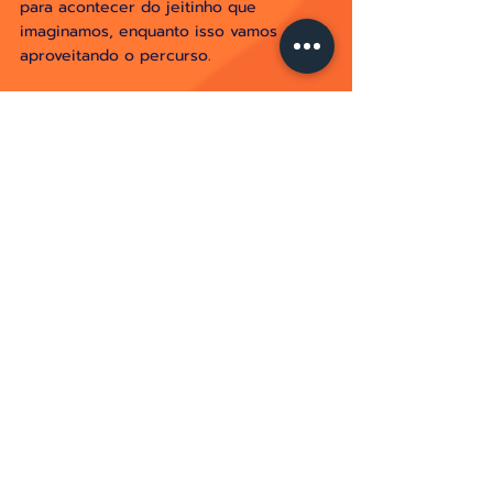
para acontecer do jeitinho que 
imaginamos, enquanto isso vamos 
aproveitando o percurso.
Coluna
Evelyn Sacramento
BRILHA!
BRILHA!
Posts recentes
Ver tudo