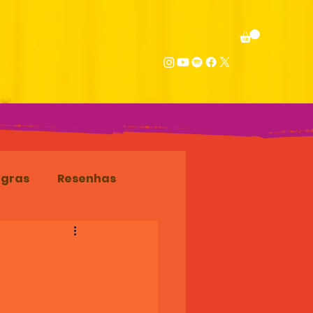
egras
Resenhas