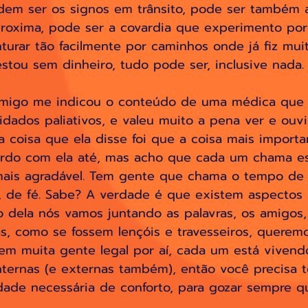
odem ser os signos em trânsito, pode ser também 
roxima, pode ser a covardia que experimento por
urar tão facilmente por caminhos onde já fiz muita
tou sem dinheiro, tudo pode ser, inclusive nada.
migo me indicou o conteúdo de uma médica que 
idados paliativos, e valeu muito a pena ver e ouvi
ra coisa que ela disse foi que a coisa mais import
ordo com ela até, mas acho que cada um chama e
ais agradável. Tem gente que chama o tempo de g
r, de fé. Sabe? A verdade é que existem aspectos
o dela nós vamos juntando as palavras, os amigos, 
as, como se fossem lençóis e travesseiros, queremo
tem muita gente legal por aí, cada um está vivend
nternas (e externas também), então você precisa te
dade necessária de conforto, para gozar sempre qu