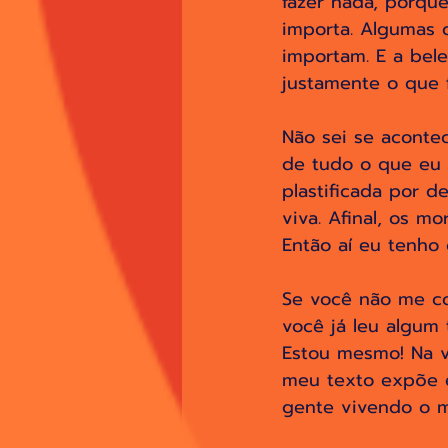
fazer nada, porqu
importa. Algumas
importam. E a bel
justamente o que 
Não sei se aconte
de tudo o que eu 
plastificada por d
viva. Afinal, os m
Então aí eu tenho 
Se você não me co
você já leu algum
Estou mesmo! Na v
meu texto expõe e
gente vivendo o 