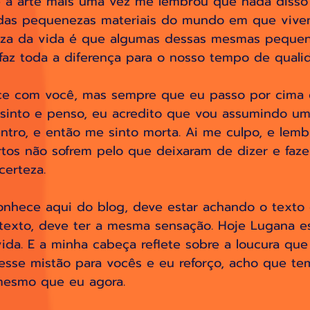
e a arte mais uma vez me lembrou que nada disso
 das pequenezas materiais do mundo em que vive
eza da vida é que algumas dessas mesmas pequen
faz toda a diferença para o nosso tempo de qualid
ce com você, mas sempre que eu passo por cima 
sinto e penso, eu acredito que vou assumindo um
entro, e então me sinto morta. Ai me culpo, e lem
ortos não sofrem pelo que deixaram de dizer e faze
certeza. 
nhece aqui do blog, deve estar achando o texto 
 texto, deve ter a mesma sensação. Hoje Lugana es
ida. E a minha cabeça reflete sobre a loucura que
sse mistão para vocês e eu reforço, acho que te
mesmo que eu agora. 