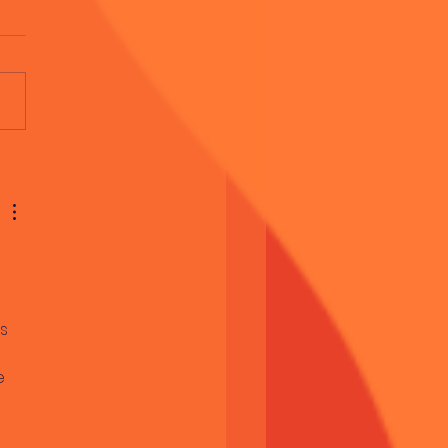
tureza pede fluidez
 
 
s 
e 