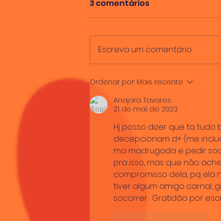
3 comentários
Escreva um comentário
Segurar o leme na
Ordenar por:
Mais recente
partida
Anajara Tavares
21 de mai. de 2023
Hj posso dizer que ta tudo
decepcionam d+ (me inclua
ma madrugada e pedir soc
pra isso, mas que não ache
compromisso dela, pq ela nã
tiver algum amigo carnal, g
socorrer.  Gratidão por es
Curtir
Responder