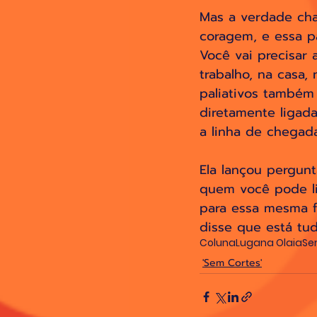
Mas a verdade chat
coragem, e essa p
Você vai precisar a
trabalho, na casa
paliativos também
diretamente ligad
a linha de chegada
Ela lançou pergun
quem você pode li
para essa mesma f
disse que está tu
Coluna
Lugana Olaia
Se
'Sem Cortes'