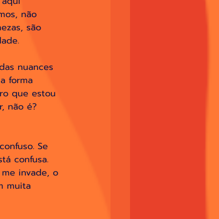
 aqui 
mos, não 
ezas, são 
ade. 
das nuances 
a forma 
bro que estou 
r, não é? 
confuso. Se 
tá confusa. 
 me invade, o 
m muita 