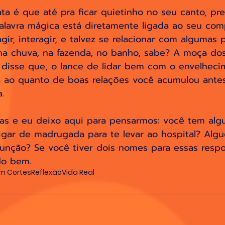
a é que até pra ficar quietinho no seu canto, pre
alavra mágica está diretamente ligada ao seu com
gir, interagir, e talvez se relacionar com algumas 
, na chuva, na fazenda, no banho, sabe? A moça do
 disse que, o lance de lidar bem com o envelheci
a ao quanto de boas relações você acumulou antes
. 
tas e eu deixo aqui para pensarmos: você tem alg
gar de madrugada para te levar ao hospital? Alg
unção? Se você tiver dois nomes para essas respo
do bem.
m Cortes
Reflexão
Vida Real