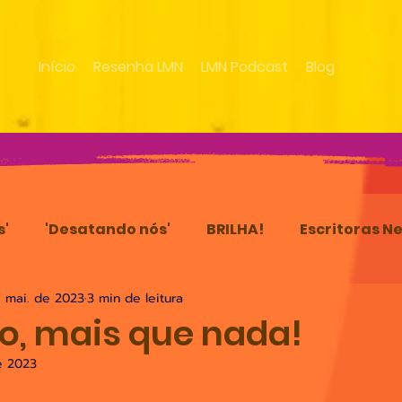
Início
Resenha LMN
LMN Podcast
Blog
s'
'Desatando nós'
BRILHA!
Escritoras N
 mai. de 2023
3 min de leitura
guas
o, mais que nada!
e 2023