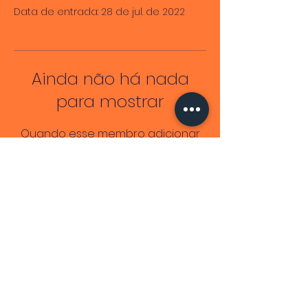
Data de entrada: 28 de jul. de 2022
Ainda não há nada
para mostrar
Quando esse membro adicionar
informações sobre si mesmo, você
as verá aqui.
Lendo Mulheres Negras
CNPJ
51.839.834
/0001-26
End. Fiscal: Av. Antônio Carlos Magalhães,
2573
©2026 por Adriele Regine