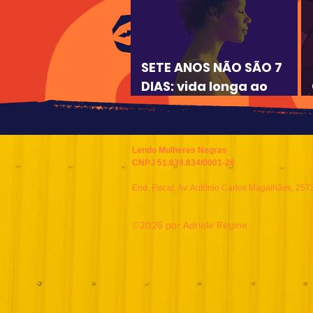
SETE ANOS NÃO SÃO 7
DIAS: vida longa ao
Lendo Mulheres Negras!
Lendo Mulheres Negras
CNPJ 51.839.834/0001-26
End. Fiscal: Av. Antônio Carlos Magalhães, 257
©2026 por Adriele Regine