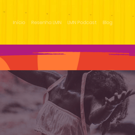
Início
Resenha LMN
LMN Podcast
Blog