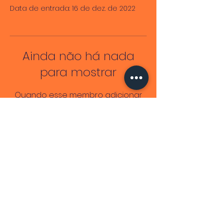
Data de entrada: 16 de dez. de 2022
Ainda não há nada
para mostrar
Quando esse membro adicionar
informações sobre si mesmo, você
as verá aqui.
Lendo Mulheres Negras
CNPJ
51.839.834
/0001-26
End. Fiscal: Av. Antônio Carlos Magalhães,
2573
©2026 por Adriele Regine