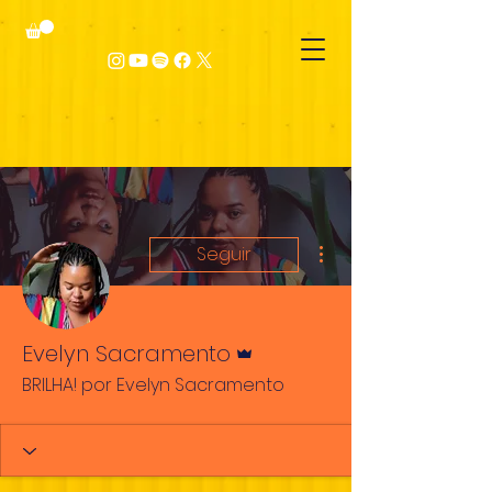
Mais ações
Seguir
Administrador
Evelyn Sacramento
BRILHA! por Evelyn Sacramento