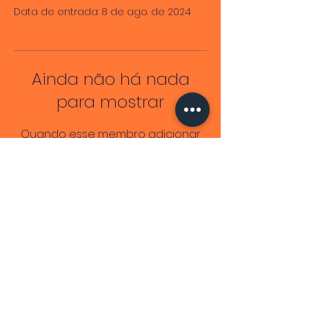
Data de entrada: 8 de ago. de 2024
Ainda não há nada
para mostrar
Quando esse membro adicionar
informações sobre si mesmo, você
as verá aqui.
Lendo Mulheres Negras
CNPJ
51.839.834
/0001-26
End. Fiscal: Av. Antônio Carlos Magalhães,
2573
©2026 por Adriele Regine