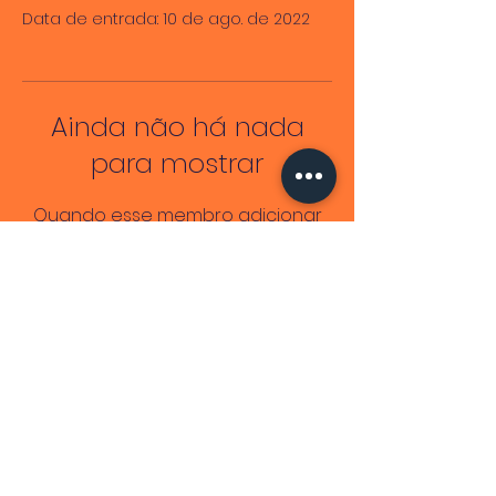
Data de entrada: 10 de ago. de 2022
Ainda não há nada
para mostrar
Quando esse membro adicionar
informações sobre si mesmo, você
as verá aqui.
Lendo Mulheres Negras
CNPJ
51.839.834
/0001-26
End. Fiscal: Av. Antônio Carlos Magalhães,
2573
©2026 por Adriele Regine