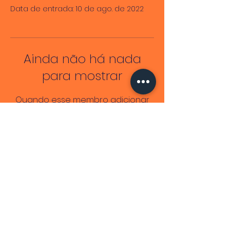
Data de entrada: 10 de ago. de 2022
Ainda não há nada
para mostrar
Quando esse membro adicionar
informações sobre si mesmo, você
as verá aqui.
Lendo Mulheres Negras
CNPJ
51.839.834
/0001-26
End. Fiscal: Av. Antônio Carlos Magalhães,
2573
©2026 por Adriele Regine