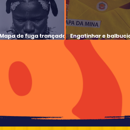
Mapa de fuga trançada
Engatinhar e balbuci
na cabeça
desejos…