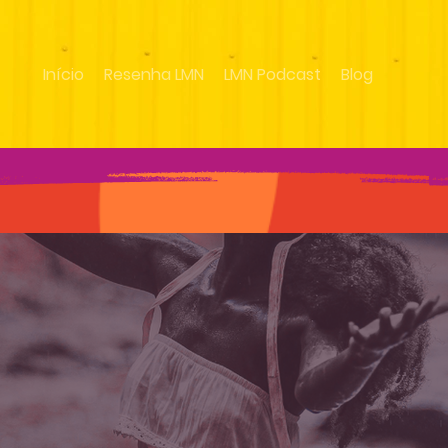
Início
Resenha LMN
LMN Podcast
Blog